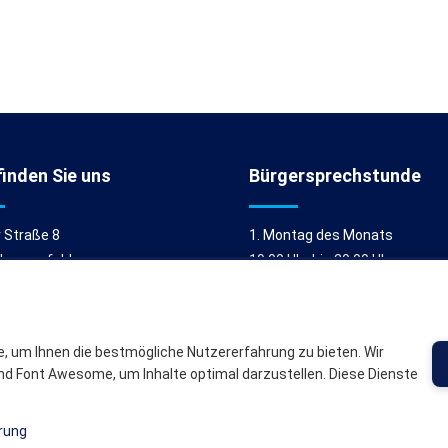
finden Sie uns
Bürgersprechstunde
 Straße 8
1. Montag des Monats
Langenfeld
19:00 Uhr bis 20:00 Uhr
n: (0 26 55) 96 00 31
im Gemeindebüro
an uns senden
(außer an Feiertagen)
, um Ihnen die bestmögliche Nutzererfahrung zu bieten. Wir
nd Font Awesome, um Inhalte optimal darzustellen. Diese Dienste
ngenfeld (Eifel) | Version 1.0.1
rung