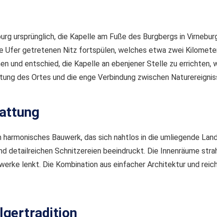
urg ursprünglich, die Kapelle am Fuße des Burgbergs in Virneburg
ie Ufer getretenen Nitz fortspülen, welches etwa zwei Kilomet
chen und entschied, die Kapelle an ebenjener Stelle zu errichten
utung des Ortes und die enge Verbindung zwischen Naturereigniss
tattung
och harmonisches Bauwerk, das sich nahtlos in die umliegende La
nd detailreichen Schnitzereien beeindruckt. Die Innenräume strah
twerke lenkt. Die Kombination aus einfacher Architektur und reic
lgertradition