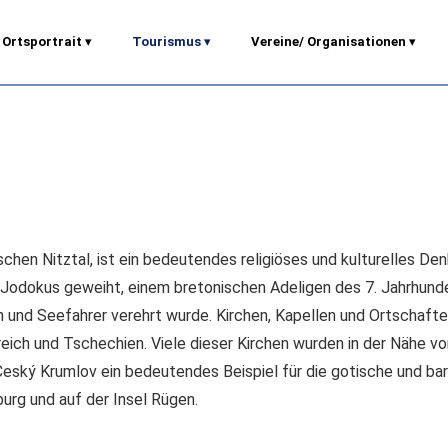
Ortsportrait
▾
Tourismus
▾
Vereine/ Organisationen
▾
schen Nitztal, ist ein bedeutendes religiöses und kulturelles De
n Jodokus geweiht, einem bretonischen Adeligen des 7. Jahrhunde
n und Seefahrer verehrt wurde. Kirchen, Kapellen und Ortschafte
eich und Tschechien. Viele dieser Kirchen wurden in der Nähe v
 Český Krumlov ein bedeutendes Beispiel für die gotische und b
urg und auf der Insel Rügen.